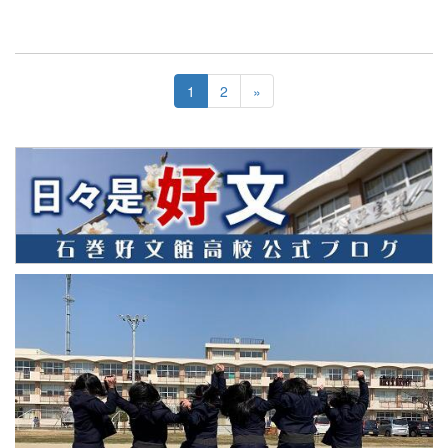
1
2
»