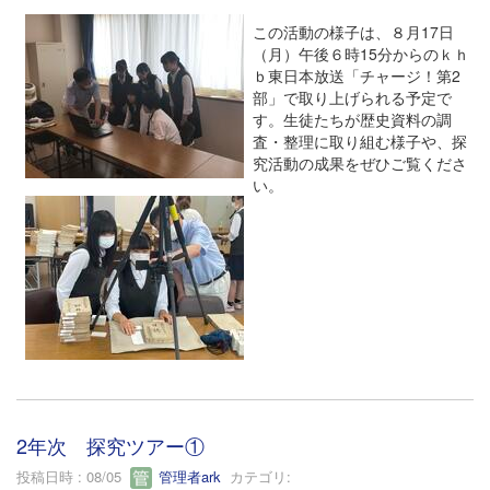
この活動の様子は、８月17日
（月）午後６時15分からのｋｈ
ｂ東日本放送「チャージ！第2
部」で取り上げられる予定で
す。生徒たちが歴史資料の調
査・整理に取り組む様子や、探
究活動の成果をぜひご覧くださ
い。
2年次 探究ツアー①
投稿日時 : 08/05
管理者ark
カテゴリ: