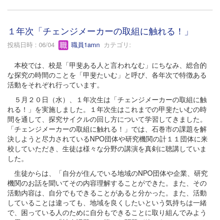
１年次「チェンジメーカーの取組に触れる！」
投稿日時 : 06/04
職員1amn
カテゴリ:
本校では、校是「甲斐ある人と言われなむ」にちなみ、総合的
な探究の時間のことを「甲斐たいむ」と呼び、各年次で特徴ある
活動をそれぞれ行っています。
５月２０日（水）、１年次生は「チェンジメーカーの取組に触
れる！」を実施しました。１年次生はこれまでの甲斐たいむの時
間を通して、探究サイクルの回し方について学習してきました。
「チェンジメーカーの取組に触れる！」では、石巻市の課題を解
決しようと尽力されているNPO団体や研究機関の計１１団体に来
校していただき、生徒は様々な分野の講演を真剣に聴講していま
した。
生徒からは、「自分が住んでいる地域のNPO団体や企業、研究
機関のお話を聞いてその内容理解することができた。また、その
活動内容は、自分でもできることがあると分かった。また、活動
していることは違っても、地域を良くしたいという気持ちは一緒
で、困っている人のために自分もできることに取り組んでみよう