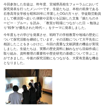
今回参加した生徒は、昨年度、宮城県高校生フォーラムにおいて
探究発表を行ったメンバーです。生徒たちは、本校の前身である
石巻高等女学校を昭和20年に卒業したOGの方々が、学徒勤労動員
として横須賀へ赴いた体験や足取りを記録した文集『娘たちのネ
ービー・ブルー』を読み、「教室が戦場につながった日 ～勉強よ
り“戦争”が優先された時代～」をテーマに発表しました。
今年度もその学びを発展させ、戦時下の学校教育や地域の歴史に
ついて探究活動を継続しています。その活動について大平先生に
相談したことをきっかけに、今回の貴重な文献調査の機会が実現
しました。生徒たちは、実際の歴史資料に触れながら目録作成に
取り組み、資料整理の重要性や歴史研究の基礎について学ぶこと
ができました。今後の探究活動にもつながる、大変有意義な機会
となりました。