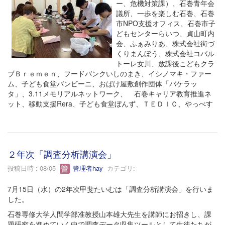
ー、危機対策課）、石巻青年会
議所、一歩を楽しむ石巻、石巻
市NPO支援オフィス、石巻市子
どもセンターらいつ、貞山町内
会、ふぁみりあ、株式会社街づ
くりまんぼう、株式会社コバル
トーレ女川、放課後こどもクラ
ブＢｒｅｍｅｎ、フードバンクいしのまき、イシノマキ・ファー
ム、子ども食堂バンビーニ、おばけ屋敷創作団体「バケラッ
タ」、3.11メモリアルネットワーク、 石巻キャリア教育推進ネ
ット、移動支援Rera、子ども食堂ぼんず、ＴＥＤＩＣ、やっぺす
２年次「調査分析講演会」
投稿日時 : 08/05
管理者hay
カテゴリ:
7月15日（水）の2年次甲斐たいむは「調査分析講演会」を行いま
した。
石巻専修大学人間学部准教授山本雄大先生を講師にお招きし、課
題研究を進めていく中で調査データ収集ツールとして生徒たちが