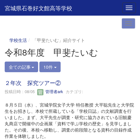
宮城県石巻好文館高等学校
Toggl
学校生活
「甲斐たいむ」紹介サイト
令和8年度 甲斐たいむ
全ての記事
10件
２年次 探究ツアー②
投稿日時 : 08/05
管理者ark
カテゴリ:
８月５日（水）、宮城学院女子大学 特任教授 大平聡先生と大学院
生をお招きし、本校で所蔵している「学校日誌」の文献調査を行
いました。まず、大平先生が調査・研究に協力されている旧観慶
丸商店で開催中の企画展「資料で学ぶ学校の歴史」を見学しまし
た。その後、本校へ移動し、調査の前段階となる資料の目録作成
作業を体験しました。