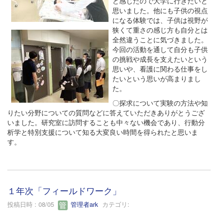
と感じたので大学に行きたいと
思いました。他にも子供の視点
になる体験では、子供は視野が
狭くて重さの感じ方も自分とは
全然違うことに気づきました。
今回の活動を通して自分も子供
の挑戦や成長を支えたいという
思いや、看護に関わる仕事をし
たいという思いが高まりまし
た。
〇探求について実験の方法や知
りたい分野についての質問などに答えていただきありがとうござ
いました。研究室に訪問することも中々ない機会であり、行動分
析学と特別支援について知る大変良い時間を得られたと思いま
す。
１年次「フィールドワーク」
投稿日時 : 08/05
管理者ark
カテゴリ: