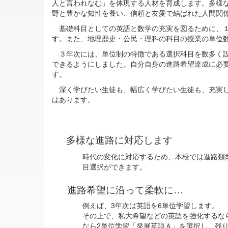
人と言われなむ」を体現する人材を育成します。多様
野と豊かな知性を養い、信頼と友愛で結ばれた人間関
基礎科目としての英語と数学の充実を図るために、１
す。また、地理歴史・公民・理科の科目の授業の単位
３年次には、単位制の特徴である選択科目を数多く設
できるようにしました。自分自身の進路希望達成に必
す。
深く学びたい生徒も、幅広く学びたい生徒も、充実し
はあります。
多様な進路に対応します
時代の変化に対応するため、本校では進路類
目選択ができます。
進路希望に沿って柔軟に…
例えば、3年次は英語を6単位学習します。
その上で、私大希望などの英語を強化するな
なら2単位学習「発展英語Ａ」を選択し、残