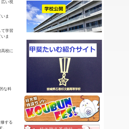
、広い視
ていま
して学習
ていま
館高校に
的な科
履修する
す。