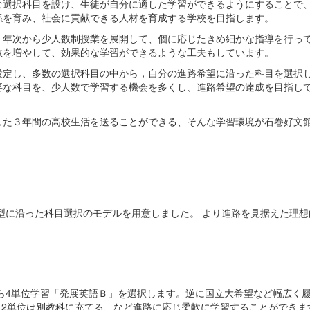
な選択科目を設け、生徒が自分に適した学習ができるようにすることで
係を育み、社会に貢献できる人材を育成する学校を目指します。
年次から少人数制授業を展開して、個に応じたきめ細かな指導を行っ
数を増やして、効果的な学習ができるような工夫もしています。
定し、多数の選択科目の中から，自分の進路希望に沿った科目を選択
要な科目を、少人数で学習する機会を多くし、進路希望の達成を目指し
た３年間の高校生活を送ることができる、そんな学習環境が石巻好文
型に沿った科目選択のモデルを用意しました。 より進路を見据えた理想
ら4単位学習「発展英語Ｂ」を選択します。逆に国立大希望など幅広く
り2単位は別教科に充てる、など進路に応じ柔軟に学習することができま