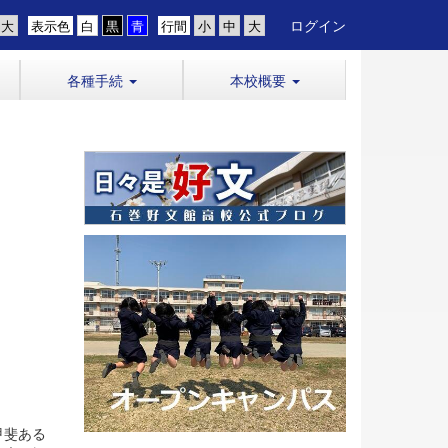
ログイン
表示色
行間
各種手続
本校概要
甲斐ある