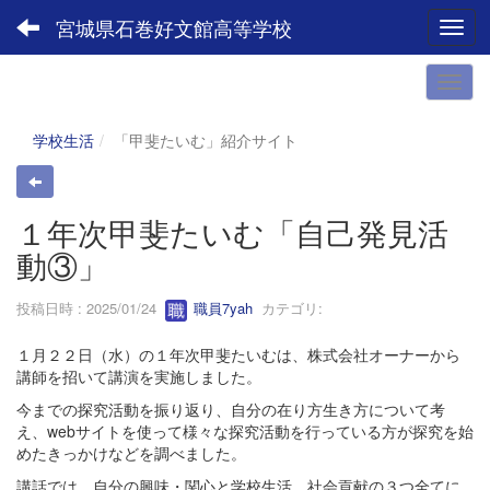
宮城県石巻好文館高等学校
Toggl
学校生活
「甲斐たいむ」紹介サイト
１年次甲斐たいむ「自己発見活
動③」
投稿日時 : 2025/01/24
職員7yah
カテゴリ:
１月２２日（水）の１年次甲斐たいむは、株式会社オーナーから
講師を招いて講演を実施しました。
今までの探究活動を振り返り、自分の在り方生き方について考
え、webサイトを使って様々な探究活動を行っている方が探究を始
めたきっかけなどを調べました。
講話では、自分の興味・関心と学校生活、社会貢献の３つ全てに