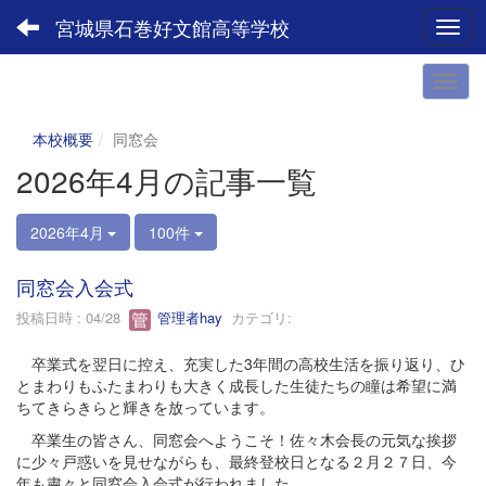
宮城県石巻好文館高等学校
Toggl
本校概要
同窓会
2026年4月の記事一覧
2026年4月
100件
同窓会入会式
投稿日時 : 04/28
管理者hay
カテゴリ:
卒業式を翌日に控え、充実した3年間の高校生活を振り返り、ひ
とまわりもふたまわりも大きく成長した生徒たちの瞳は希望に満
ちてきらきらと輝きを放っています。
卒業生の皆さん、同窓会へようこそ！佐々木会長の元気な挨拶
に少々戸惑いを見せながらも、最終登校日となる２月２７日、今
年も粛々と同窓会入会式が行われました。