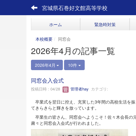
宮城県石巻好文館高等学校
ホーム
緊急時対策
本校概要
同窓会
2026年4月の記事一覧
2026年4月
10件
同窓会入会式
投稿日時 : 04/28
管理者hay
カテゴリ:
卒業式を翌日に控え、充実した3年間の高校生活を振
てきらきらと輝きを放っています。
卒業生の皆さん、同窓会へようこそ！佐々木会長の元
粛々と同窓会入会式が行われました。