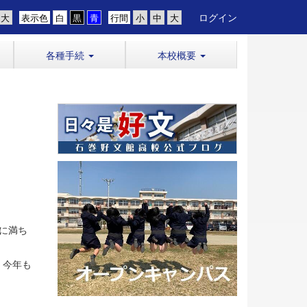
ログイン
表示色
行間
各種手続
本校概要
に満ち
、今年も