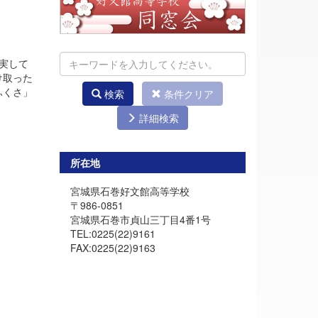
実して
け取った
ふくさ」
検索
条件クリア
詳細検索
所在地
宮城県石巻好文館高等学校
〒986-0851
宮城県石巻市貞山三丁目4番1号
TEL:0225(22)9161
FAX:0225(22)9163