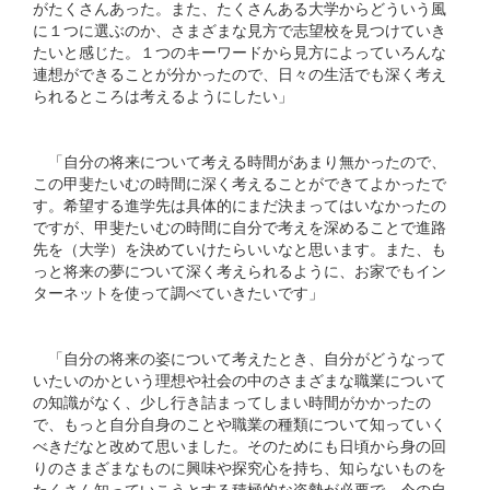
がたくさんあった。また、たくさんある大学からどういう風
に１つに選ぶのか、さまざまな見方で志望校を見つけていき
たいと感じた。１つのキーワードから見方によっていろんな
連想ができることが分かったので、日々の生活でも深く考え
られるところは考えるようにしたい」
「自分の将来について考える時間があまり無かったので、
この甲斐たいむの時間に深く考えることができてよかったで
す。希望する進学先は具体的にまだ決まってはいなかったの
ですが、甲斐たいむの時間に自分で考えを深めることで進路
先を（大学）を決めていけたらいいなと思います。また、も
っと将来の夢について深く考えられるように、お家でもイン
ターネットを使って調べていきたいです」
「自分の将来の姿について考えたとき、自分がどうなって
いたいのかという理想や社会の中のさまざまな職業について
の知識がなく、少し行き詰まってしまい時間がかかったの
で、もっと自分自身のことや職業の種類について知っていく
べきだなと改めて思いました。そのためにも日頃から身の回
りのさまざまなものに興味や探究心を持ち、知らないものを
たくさん知っていこうとする積極的な姿勢が必要で、今の自