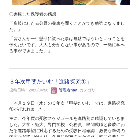
〇参観した保護者の感想
「多岐にわたる分野の発表を聞くことができ勉強になりまし
た。」
「皆さんが一生懸命に調べた事は無駄ではないということを
伝えたいです。大人も分からない事があるので、一緒に学べ
る事ができました。」
３年次甲斐たいむ「進路探究①」
投稿日時 : 2023/04/26
管理者hay
カテゴリ:
４月１９日（水）の３年次「甲斐たいむ」では、進路探究
①が行われました。
主に、今年度の受験スケジュールを進路別に確認していきま
した。大学・短大、専門学校、公務員、民間就職と多岐にわ
たる進路希望に対応するための受験日程確認、必要な準備の
内容など説明があり、各自に配布された進路手帳に必要なこ