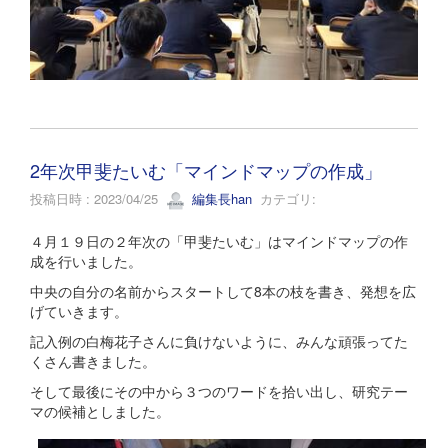
2年次甲斐たいむ「マインドマップの作成」
投稿日時 : 2023/04/25
編集長han
カテゴリ:
４月１９日の２年次の「甲斐たいむ」はマインドマップの作
成を行いました。
中央の自分の名前からスタートして8本の枝を書き、発想を広
げていきます。
記入例の白梅花子さんに負けないように、みんな頑張ってた
くさん書きました。
そして最後にその中から３つのワードを拾い出し、研究テー
マの候補としました。