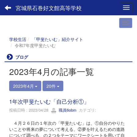
宮城県石巻好文館高等学校
Toggl
学校生活
「甲斐たいむ」紹介サイト
令和7年度甲斐たいむ
ブログ
2023年4月の記事一覧
2023年4月
20件
1年次甲斐たいむ「自己分析①」
投稿日時 : 2023/04/28
職員6obm
カテゴリ:
４月２６日の１年次の「甲斐たいむ」は、①自分のやりた
いことや将来の夢について考える、②夢を叶えるための進路
について調べる、の２つをテーマにワークシートを用いて自