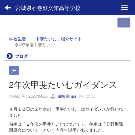
宮城県石巻好文館高等学校
Toggl
学校生活
「甲斐たいむ」紹介サイト
令和7年度甲斐たいむ
ブログ
2年次甲斐たいむガイダンス
投稿日時 : 2023/04/25
編集長han
カテゴリ:
４月１２日の２年次の「甲斐たいむ」はガイダンスが行われ
ました。
前半は「２年次の甲斐たいむについて」、後半は「分野別課
題研究について」という内容で説明がありました。