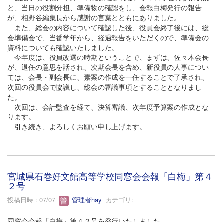
と、当日の役割分担、準備物の確認をし、会報白梅発行の報告
が、相野谷編集長から感謝の言葉とともにありました。
また、総会の内容について確認した後、役員会終了後には、総
会準備会で、当番学年から、経過報告をいただくので、準備会の
資料についても確認いたしました。
今年度は、役員改選の時期ということで、まずは、佐々木会長
が、退任の意思を話され、次期会長を含め、新役員の人事につい
ては、会長・副会長に、素案の作成を一任することで了承され、
次回の役員会で協議し、総会の審議事項とすることとなりまし
た。
次回は、会計監査を経て、決算審議、次年度予算案の作成とな
ります。
引き続き、よろしくお願い申し上げます。
宮城県石巻好文館高等学校同窓会会報「白梅」第４
２号
投稿日時 : 07/07
管理者hay
カテゴリ:
同窓会会報「白梅」第４２号を発行いたしました。