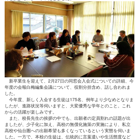
新卒業生を迎えて、2月27日の同窓会入会式についての詳細、今
年度の会報白梅編集会議について、役割分担含め、話し合われま
した。
今年度、新しく入会する生徒は175名、例年より少なめとなりま
したが、進路状況等伺いますと、大変優秀な学年とのこと。これ
からの活躍が楽しみです。
また、校長先生の挨拶の中でも、出願者の定員割れの話題が出
ましたが、少子化に加え、高校の無償化施策の実施により、私立
高校や仙台圏への出願希望も多くなっているという実態を伺いま
した。一方で、本校の生徒は、伝統的に言葉遣いや生活態度など