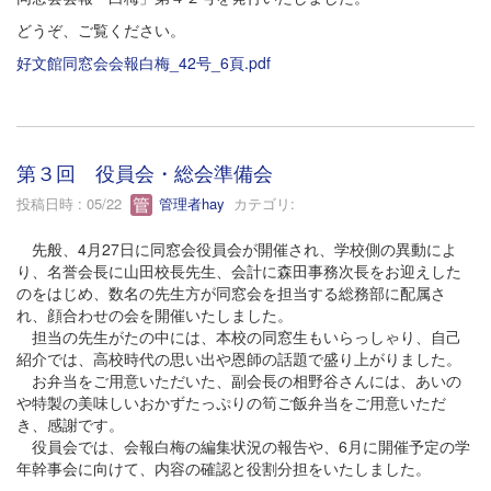
どうぞ、ご覧ください。
好文館同窓会会報白梅_42号_6頁.pdf
第３回 役員会・総会準備会
投稿日時 : 05/22
管理者hay
カテゴリ:
先般、4月27日に同窓会役員会が開催され、学校側の異動によ
り、名誉会長に山田校長先生、会計に森田事務次長をお迎えした
のをはじめ、数名の先生方が同窓会を担当する総務部に配属さ
れ、顔合わせの会を開催いたしました。
担当の先生がたの中には、本校の同窓生もいらっしゃり、自己
紹介では、高校時代の思い出や恩師の話題で盛り上がりました。
お弁当をご用意いただいた、副会長の相野谷さんには、あいの
や特製の美味しいおかずたっぷりの筍ご飯弁当をご用意いただ
き、感謝です。
役員会では、会報白梅の編集状況の報告や、6月に開催予定の学
年幹事会に向けて、内容の確認と役割分担をいたしました。