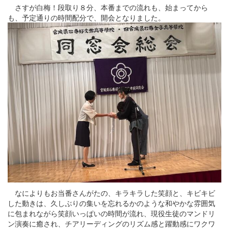
さすが白梅！段取り８分、本番までの流れも、始まってから
も、予定通りの時間配分で、開会となりました。
なによりもお当番さんがたの、キラキラした笑顔と、キビキビ
した動きは、久しぶりの集いを忘れるかのような和やかな雰囲気
に包まれながら笑顔いっぱいの時間が流れ、現役生徒のマンドリ
ン演奏に癒され、チアリーディングのリズム感と躍動感にワクワ