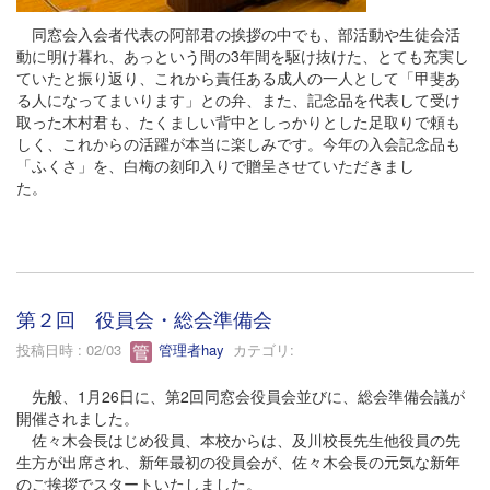
同窓会入会者代表の阿部君の挨拶の中でも、部活動や生徒会活
動に明け暮れ、あっという間の3年間を駆け抜けた、とても充実し
ていたと振り返り、これから責任ある成人の一人として「甲斐あ
る人になってまいります」との弁、また、記念品を代表して受け
取った木村君も、たくましい背中としっかりとした足取りで頼も
しく、これからの活躍が本当に楽しみです。今年の入会記念品も
「ふくさ」を、白梅の刻印入りで贈呈させていただきまし
た。
第２回 役員会・総会準備会
投稿日時 : 02/03
管理者hay
カテゴリ:
先般、1月26日に、第2回同窓会役員会並びに、総会準備会議が
開催されました。
佐々木会長はじめ役員、本校からは、及川校長先生他役員の先
生方が出席され、新年最初の役員会が、佐々木会長の元気な新年
のご挨拶でスタートいたしました。