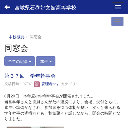
宮城県石巻好文館高等学校
Toggl
本校概要
同窓会
同窓会
全ての記事
20件
第３７回 学年幹事会
投稿日時 : 07/07
管理者hay
カテゴリ:
6月20日、本年度の学年幹事会が開催されました。
当番学年さんと役員さんがたの連携により、会場、受付ともに、
素早い準備がなされ、参加者を待つ体制が整い、次々と来られる
学年幹事の皆様方とも、和気藹々と話しながら、開会の時間とな
りました。