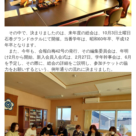
その中で、決まりましたのは、来年度の総会は、10月3日土曜日
石巻グランドホテルにて開催。当番学年は、昭和60年卒、平成12
年卒となります。
また、今年も、会報白梅42号の発行、その編集委員会は、年明
け2月から開始。新入会員入会式は、2月27日。学年幹事会は、6月
を予定し、その際に、総会の詳細をご説明し、参加チケットの協
力をお願いするという、例年通りの流れに決まりました。