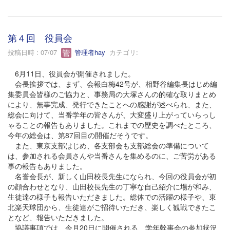
第４回 役員会
投稿日時 : 07/07
管理者hay
カテゴリ:
6月11日、役員会が開催されました。
会長挨拶では、まず、会報白梅42号が、相野谷編集長はじめ編
集委員会皆様のご協力と、事務局の大塚さんの的確な取りまとめ
により、無事完成、発行できたことへの感謝が述べられ、また、
総会に向けて、当番学年の皆さんが、大変盛り上がっていらっし
ゃることの報告もありました。これまでの歴史を調べたところ、
今年の総会は、第87回目の開催だそうです。
また、東京支部はじめ、各支部会も支部総会の準備について
は、参加される会員さんや当番さんを集めるのに、ご苦労がある
事の報告もありました。
名誉会長が、新しく山田校長先生になられ、今回の役員会が初
の顔合わせとなり、山田校長先生の丁寧な自己紹介に場が和み、
生徒達の様子も報告いただきました。総体での活躍の様子や、東
北楽天球団から、生徒達がご招待いただき、楽しく観戦できたこ
となど、報告いただきました。
協議事項では、今月20日に開催される、学年幹事会の参加状況