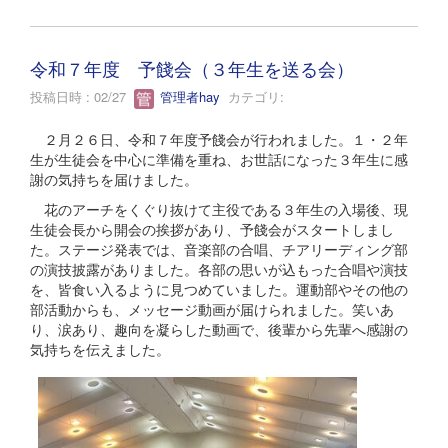
令和７年度 予餞会（３年生を送る会）
投稿日時 : 02/27
管理者hay
カテゴリ:
２月２６日、令和７年度予餞会が行われました。１・２年
生が生徒会を中心に準備を重ね、お世話になった３年生に感
謝の気持ちを届けました。
花のアーチをくぐり抜けて主役である３年生の入場後、現
生徒会長から開会の挨拶があり、予餞会がスタートしまし
た。ステージ発表では、音楽部の合唱、チアリーディング部
の演技披露がありました。各部の思いが込もった合唱や演技
を、皆食い入るように見つめていました。運動部やその他の
部活動からも、メッセージ動画が届けられました。笑いあ
り、涙あり、趣向を凝らした動画で、後輩から先輩へ感謝の
気持ちを伝えました。