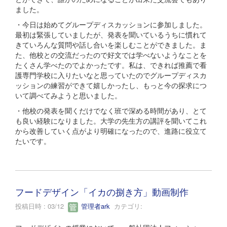
ました。
・今日は始めてグループディスカッションに参加しました。
最初は緊張していましたが、発表を聞いているうちに慣れて
きていろんな質問や話し合いを楽しむことができました。ま
た、他校との交流だったので好文では学べないようなことを
たくさん学べたのでよかったです。私は、できれば推薦で看
護専門学校に入りたいなと思っていたのでグループディスカ
ッションの練習ができて嬉しかったし、もっと今の探求につ
いて調べてみようと思いました。
・他校の発表を聞くだけでなく班で深める時間があり、とて
も良い経験になりました。大学の先生方の講評を聞いてこれ
から改善していく点がより明確になったので、進路に役立て
たいです。
フードデザイン「イカの捌き方」動画制作
投稿日時 : 03/12
管理者ark
カテゴリ: