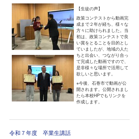
【生徒の声】
政策コンテストから動画完
成まで２年が経ち、様々な
方々に助けられました。当
初は、政策コンテストで良
い賞をとることを目的とし
ていましたが、地域の人た
ちと出会い、つながり合っ
て完成した動画ですので、
是非様々な場所で活用して
欲しいと思います。
※今後、石巻市で動画が公
開されます。公開されまし
たら本校HPでもリンクを
作成します。
令和７年度 卒業生講話