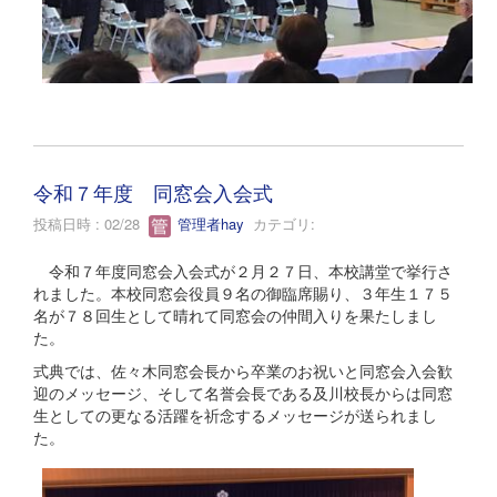
令和７年度 同窓会入会式
投稿日時 : 02/28
管理者hay
カテゴリ:
令和７年度同窓会入会式が２月２７日、本校講堂で挙行さ
れました。本校同窓会役員９名の御臨席賜り、３年生１７５
名が７８回生として晴れて同窓会の仲間入りを果たしまし
た。
式典では、佐々木同窓会長から卒業のお祝いと同窓会入会歓
迎のメッセージ、そして名誉会長である及川校長からは同窓
生としての更なる活躍を祈念するメッセージが送られまし
た。