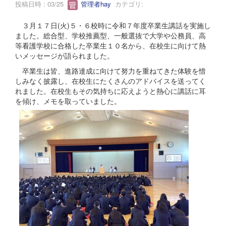
投稿日時 : 03/25
管理者hay
カテゴリ:
３月１７日(火)５・６校時に令和７年度卒業生講話を実施し
ました。総合型、学校推薦型、一般選抜で大学や公務員、高
等看護学校に合格した卒業生１０名から、在校生に向けて熱
いメッセージが語られました。
卒業生は皆、進路達成に向けて努力を重ねてきた体験を惜
しみなく披露し、在校生にたくさんのアドバイスを送ってく
れました。在校生もその気持ちに応えようと熱心に講話に耳
を傾け、メモを取っていました。