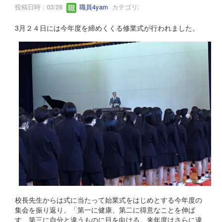
投稿日時 : 03/28
職員4yam
カテゴリ:
3月２４日には今年度を締めくくる修業式が行われました。
校長先生からは式に当たって始業式をはじめとする今年度の
集会を振り返り、「第一に健康、第二に得意なことを伸ば
す、第三に自分と違うものに目を向ける。来年度はさらに違