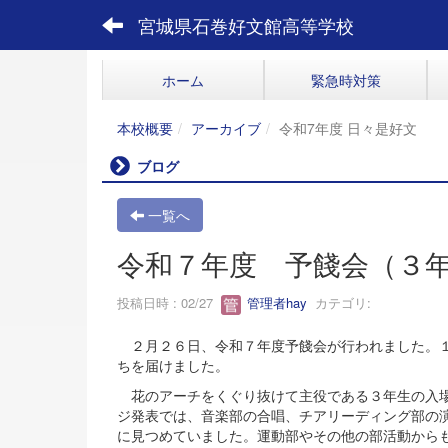
宮城県石巻好文館高等学校
ホーム
緊急時対策
本校概要
アーカイブ
令和7年度 日々是好文
ブログ
一覧へ
令和７年度 予餞会（３
投稿日時 : 02/27
管理者hay
カテゴリ:
２月２６日、令和７年度予餞会が行われました。１
ちを届けました。
花のアーチをくぐり抜けて主役である３年生の入場
ジ発表では、音楽部の合唱、チアリーディング部の
に見つめていました。運動部やその他の部活動から