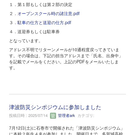
１．第１部もしくは第２部の決定
２．
オープンスクール時の諸注意.pdf
３．
駐車の仕方と送迎の仕方.pdf
４．送迎券もしくは駐車券
となっています。
アドレス不明でリターンメールが10通程度戻ってきていま
す。その場合は、下記の担当アドレスまで「氏名、出身中」
を記載でメールをください。上記のPDFをメールいたしま
す。
津波防災シンポジウムに参加しました
投稿日時 : 2025/07/14
管理者ark
カテゴリ:
7月12日(土)に石巻市で開催された「津波防災シンポジウム」
に本校２年生４名が参加しました。開催日まで、多賀城高校