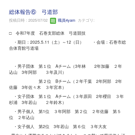
総体報告⑥ 弓道部
投稿日時 : 2025/07/02
職員4yam
カテゴリ:
□ 令和7年度 石巻支部総体 弓道競技
・期日：2025.5.11（土）～12（日） ・会場：石巻市総
合体育館弓道場
・男子団体 第１位 Aチーム（3年林 2年加藤 ２年
込山 3年阿部 ３年及川）
第２位 Bチーム（２年千葉 2年阿部 2年
佐藤 3年佐々木 ３年宮本）
・女子団体 第１位 Aチーム（３年原田 2年櫻目 ３年
杉浦 3年若山 ２年鈴木）
・男子個人 第1位 ３年阿部 第２位 ２年佐藤 第５
位 ２年込山
・女子個人 第2位 3年若山 第６位 ３年大友