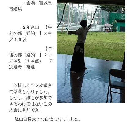
・会場：宮城県
弓道場
・２年込山 【午
前の部（近的）】８中
／１６射
【午
後の部（遠的）】２中
／４射（１４点） ２
次選考 落選
▷惜しくも２次選考
で落選となりました。
しかし、誰もが参加で
きるわけではないこの
大会に参加でき、
込山自身大きな自信になりました。