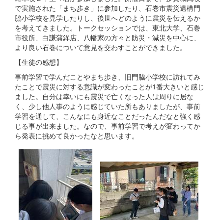
で実施された「まち歩き」に参加したり、石巻市震災遺構門
脇小学校を見学したりし、後世へどのように震災を伝えるか
を考えてきました。トークセッションでは、東北大学、石巻
市役所、白謙蒲鉾店、八幡家の方々と防災・減災を中心に、
より良い石巻について意見を交わすことができました。
【生徒の感想】
事前学習で学んだことやまち歩き、旧門脇小学校に訪れてみ
たことで震災に対する意識が変わったことが1番大きいと感じ
ました。自分は幸いにも震災で亡くなった人は周りに居な
く、少し他人事のように感じていた所もありましたが、事前
学習を通して、こんなにも身近なことだったんだなと強く感
じる事が出来ました。なので、事前学習で考えが変わってか
ら発表に挑めて良かったなと思います。