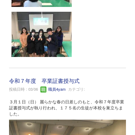
令和７年度 卒業証書授与式
投稿日時 : 03/06
職員4yam
カテゴリ:
３月１日（日） 麗らかな春の日差しのもと、令和７年度卒業
証書授与式が執り行われ、１７５名の生徒が本校を巣立ちま
した。