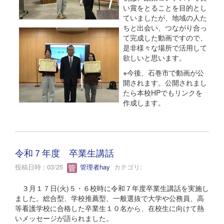
い賞をとることを目的とし
ていましたが、地域の人た
ちと出会い、つながり合っ
て完成した動画ですので、
是非様々な場所で活用して
欲しいと思います。
※今後、石巻市で動画が公
開されます。公開されまし
たら本校HPでもリンクを
作成します。
令和７年度 卒業生講話
投稿日時 : 03/25
管理者hay
カテゴリ:
３月１７日(火)５・６校時に令和７年度卒業生講話を実施し
ました。総合型、学校推薦型、一般選抜で大学や公務員、高
等看護学校に合格した卒業生１０名から、在校生に向けて熱
いメッセージが語られました。