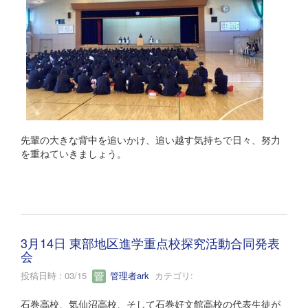
先輩の大きな背中を追いかけ、追い越す気持ちで日々、努力
を重ねていきましょう。
3月14日 東部地区進学重点校探究活動合同発表
会
投稿日時 : 03/15
管理者ark
カテゴリ:
石巻高校、気仙沼高校、そして石巻好文館高校の代表生徒が