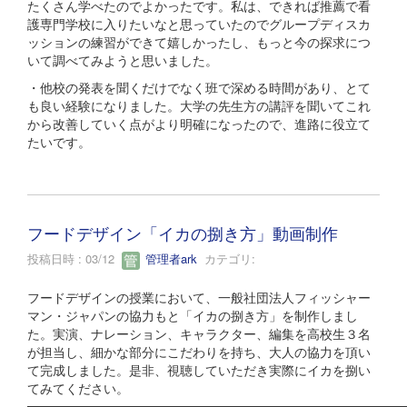
たくさん学べたのでよかったです。私は、できれば推薦で看
護専門学校に入りたいなと思っていたのでグループディスカ
ッションの練習ができて嬉しかったし、もっと今の探求につ
いて調べてみようと思いました。
・他校の発表を聞くだけでなく班で深める時間があり、とて
も良い経験になりました。大学の先生方の講評を聞いてこれ
から改善していく点がより明確になったので、進路に役立て
たいです。
フードデザイン「イカの捌き方」動画制作
投稿日時 : 03/12
管理者ark
カテゴリ:
フードデザインの授業において、一般社団法人フィッシャー
マン・ジャパンの協力もと「イカの捌き方」を制作しまし
た。実演、ナレーション、キャラクター、編集を高校生３名
が担当し、細かな部分にこだわりを持ち、大人の協力を頂い
て完成しました。是非、視聴していただき実際にイカを捌い
てみてください。