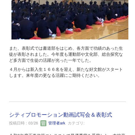
また、表彰式では書道部をはじめ、各方面で功績のあった生
徒が表彰されました。今年度も運動部や文化部、総合探究な
ど多方面で生徒の活躍が光った一年でした。
４月からは新入生１６６名を迎え、新たな好文館がスタート
します。来年度の更なる活躍にご期待ください。
シティプロモーション動画試写会＆表彰式
投稿日時 : 03/26
管理者ark
カテゴリ: