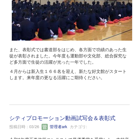
また、表彰式では書道部をはじめ、各方面で功績のあった生
徒が表彰されました。今年度も運動部や文化部、総合探究な
ど多方面で生徒の活躍が光った一年でした。
４月からは新入生１６６名を迎え、新たな好文館がスタート
します。来年度の更なる活躍にご期待ください。
シティプロモーション動画試写会＆表彰式
投稿日時 : 03/26
管理者ark
カテゴリ: