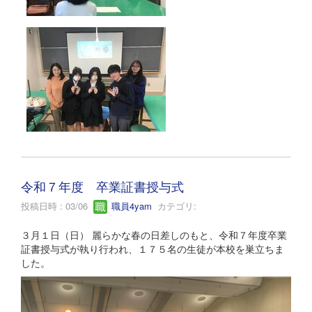
令和７年度 卒業証書授与式
投稿日時 : 03/06
職員4yam
カテゴリ:
３月１日（日） 麗らかな春の日差しのもと、令和７年度卒業
証書授与式が執り行われ、１７５名の生徒が本校を巣立ちま
した。