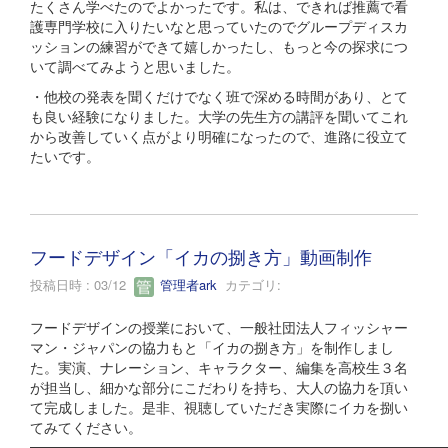
たくさん学べたのでよかったです。私は、できれば推薦で看
護専門学校に入りたいなと思っていたのでグループディスカ
ッションの練習ができて嬉しかったし、もっと今の探求につ
いて調べてみようと思いました。
・他校の発表を聞くだけでなく班で深める時間があり、とて
も良い経験になりました。大学の先生方の講評を聞いてこれ
から改善していく点がより明確になったので、進路に役立て
たいです。
フードデザイン「イカの捌き方」動画制作
投稿日時 : 03/12
管理者ark
カテゴリ:
フードデザインの授業において、一般社団法人フィッシャー
マン・ジャパンの協力もと「イカの捌き方」を制作しまし
た。実演、ナレーション、キャラクター、編集を高校生３名
が担当し、細かな部分にこだわりを持ち、大人の協力を頂い
て完成しました。是非、視聴していただき実際にイカを捌い
てみてください。