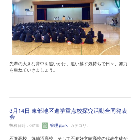
先輩の大きな背中を追いかけ、追い越す気持ちで日々、努力
を重ねていきましょう。
3月14日 東部地区進学重点校探究活動合同発表
会
投稿日時 : 03/15
管理者ark
カテゴリ:
石巻高校、気仙沼高校、そして石巻好文館高校の代表生徒が