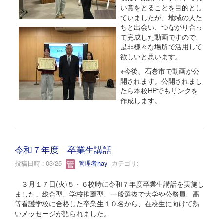
い賞をとることを目的とし
ていましたが、地域の人た
ちと出会い、つながり合っ
て完成した動画ですので、
是非様々な場所で活用して
欲しいと思います。
※今後、石巻市で動画が公
開されます。公開されまし
たら本校HPでもリンクを
作成します。
令和７年度 卒業生講話
投稿日時 : 03/25
管理者hay
カテゴリ:
３月１７日(火)５・６校時に令和７年度卒業生講話を実施し
ました。総合型、学校推薦型、一般選抜で大学や公務員、高
等看護学校に合格した卒業生１０名から、在校生に向けて熱
いメッセージが語られました。