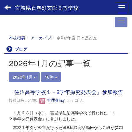
宮城県石巻好文館高等学校
Toggl
本校概要
アーカイブ
令和7年度 日々是好文
ブログ
2026年1月の記事一覧
2026年1月
10件
「佐沼高等学校１・2学年探究発表会」参加報告
投稿日時 : 01/30
管理者hay
カテゴリ:
１月２８日（水）、宮城県佐沼高等学校で行われた「１・
２学年探究発表会」に参加しました。
本校１年次が今年度行ったSDGs探究活動班から２班が参加