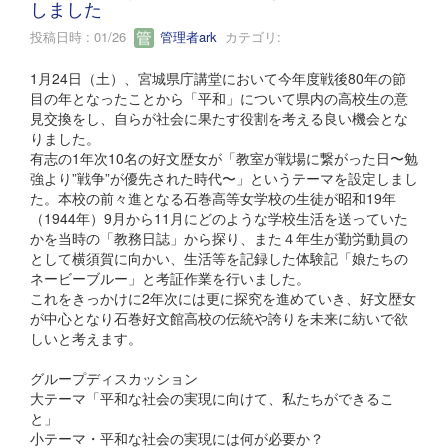
しました
投稿日時 : 01/26
管理者ark
カテゴリ:
1月24日（土）、宮城県庁講堂において今年度戦後80年の節
目の年となったことから「平和」について県内の高校生の意
見交換をし、自らが社会に果たす役割を考える良い機会とな
りました。
有志の1年次10名の好文歴女が「教室が戦場に繋がった日〜勉
強より”戦争”が優先された時代〜」というテーマを設定しまし
た。本校の前々進となる石巻高等女学校の生徒が昭和19年
（1944年）9月から11月にどのような学校生活を送っていた
かを当時の「教務日誌」から探り、また４年生が勤労動員の
として横須賀に向かい、生活等を記録した体験記「娘たちの
ネービーブルー」と考証作業を行いました。
これをきっかけに2年次には更に探究を進めていき、好文歴女
が中心となり石巻好文館高校の伝統や誇りを未来に紡いで欲
しいと考えます。
グループディスカッション
大テーマ「平和な社会の実現に向けて、私たちができるこ
と」
小テーマ・平和な社会の実現には何が必要か？