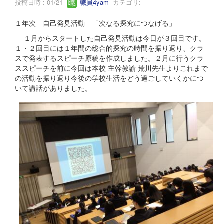
投稿日時 : 01/21
職員4yam
カテゴリ:
１年次 自己発見活動 「次なる探究につなげる」
１月からスタートした自己発見活動は今日が３回目です。
１・２回目には１年間の総合的探究の時間を振り返り、クラ
スで発表するスピーチ原稿を作成しました。２月に行うクラ
ススピーチを前に今回は本校 主幹教諭 荒川先生よりこれまで
の活動を振り返り今後の学校生活をどう過ごしていくかにつ
いて講話がありました。