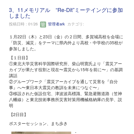
3、11メモリアル “Re-Dit”ミーテイングに参加
しました
投稿日時 : 01/26
管理者ark
カテゴリ:
１月22日（木）と23日（金）の２日間、多賀城高校を会場に
「防災、減災」をテーマに県内外より高校・中学校の35校が
参加しました。
【１日目】
①東北大学災害科学国際研究所、柴山明寛氏より「震災アー
カイブが果たす役割と現在〜震災から15年を前に〜」の基調
講話
②グループワーク「震災アーカイブを通して災害を『自分
事』へ〜東日本大震災の教訓を未来につなぐ〜」
③移設された仮設住宅、津波波高標識、緊急避難道路（笠神
八幡線）と東北技術事務所災害対策用機械格納庫の見学、説
明
【2日目】
ポスターセッション、まち歩き
・