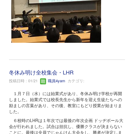
冬休み明け全校集会・LHR
投稿日時 : 01/21
職員4yam
カテゴリ:
１月７日（水）には始業式があり、冬休み明け学校が再開
しました。始業式では校長先生から新年を迎え生徒たちへの
励ましの言葉があり、その後、教室にもどり授業が始まりま
した。
６校時のLHRは１年次では最後の年次企画 ドッヂボール大
会が行われました。試合は拮抗し、優勝クラスが決まらない
ことに。最後は全員でじゃんけん大会をし、勝者が決定しま