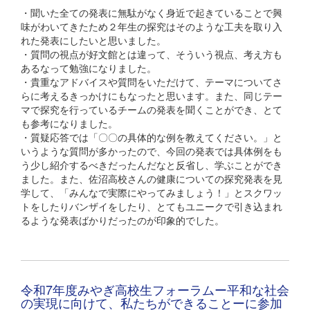
・聞いた全ての発表に無駄がなく身近で起きていることで興
味がわいてきたため２年生の探究はそのような工夫を取り入
れた発表にしたいと思いました。
・質問の視点が好文館とは違って、そういう視点、考え方も
あるなって勉強になりました。
・貴重なアドバイスや質問をいただけて、テーマについてさ
らに考えるきっかけにもなったと思います。また、同じテー
マで探究を行っているチームの発表を聞くことができ、とて
も参考になりました。
・質疑応答では「〇〇の具体的な例を教えてください。」と
いうような質問が多かったので、今回の発表では具体例をも
う少し紹介するべきだったんだなと反省し、学ぶことができ
ました。また、佐沼高校さんの健康についての探究発表を見
学して、「みんなで実際にやってみましょう！」とスクワッ
トをしたりバンザイをしたり、とてもユニークで引き込まれ
るような発表ばかりだったのが印象的でした。
令和7年度みやぎ高校生フォーラムー平和な社会
の実現に向けて、私たちができることーに参加