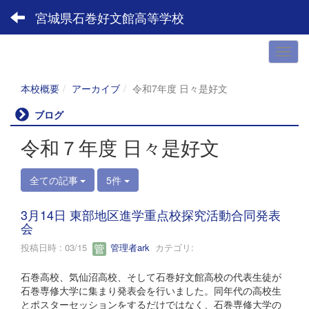
宮城県石巻好文館高等学校
本校概要
アーカイブ
令和7年度 日々是好文
ブログ
令和７年度 日々是好文
全ての記事
5件
3月14日 東部地区進学重点校探究活動合同発表
会
投稿日時 : 03/15
管理者ark
カテゴリ:
石巻高校、気仙沼高校、そして石巻好文館高校の代表生徒が
石巻専修大学に集まり発表会を行いました。同年代の高校生
とポスターセッションをするだけではなく、石巻専修大学の