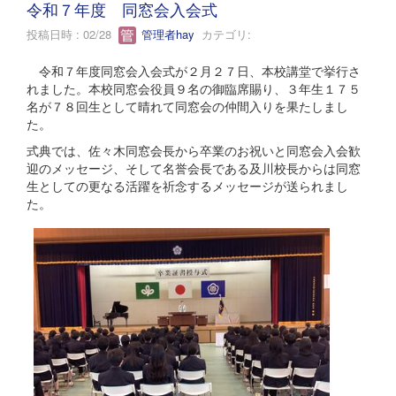
令和７年度 同窓会入会式
投稿日時 : 02/28
管理者hay
カテゴリ:
令和７年度同窓会入会式が２月２７日、本校講堂で挙行さ
れました。本校同窓会役員９名の御臨席賜り、３年生１７５
名が７８回生として晴れて同窓会の仲間入りを果たしまし
た。
式典では、佐々木同窓会長から卒業のお祝いと同窓会入会歓
迎のメッセージ、そして名誉会長である及川校長からは同窓
生としての更なる活躍を祈念するメッセージが送られまし
た。