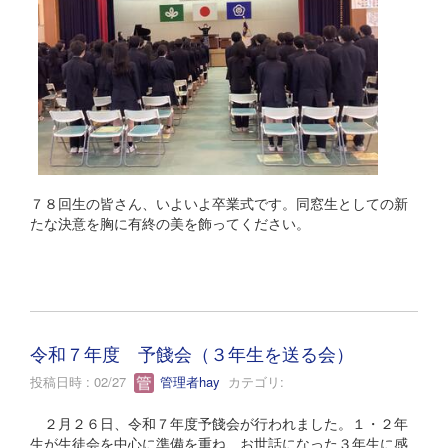
７８回生の皆さん、いよいよ卒業式です。同窓生としての新
たな決意を胸に有終の美を飾ってください。
令和７年度 予餞会（３年生を送る会）
投稿日時 : 02/27
管理者hay
カテゴリ:
２月２６日、令和７年度予餞会が行われました。１・２年
生が生徒会を中心に準備を重ね、お世話になった３年生に感