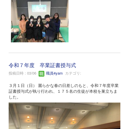
令和７年度 卒業証書授与式
投稿日時 : 03/06
職員4yam
カテゴリ:
３月１日（日） 麗らかな春の日差しのもと、令和７年度卒業
証書授与式が執り行われ、１７５名の生徒が本校を巣立ちま
した。