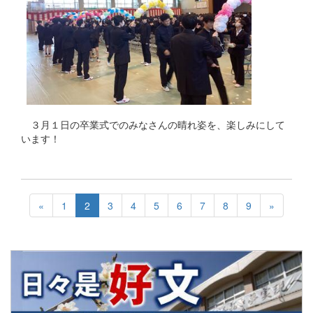
３月１日の卒業式でのみなさんの晴れ姿を、楽しみにして
います！
«
1
2
3
4
5
6
7
8
9
»