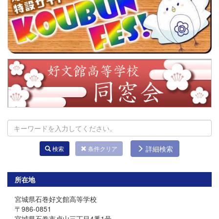
詳細検索
検索
条件クリア
所在地
宮城県石巻好文館高等学校
〒986-0851
宮城県石巻市貞山三丁目4番1号