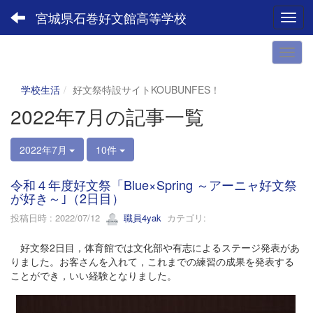
宮城県石巻好文館高等学校
Toggl
学校生活
好文祭特設サイトKOUBUNFES！
2022年7月の記事一覧
2022年7月
10件
令和４年度好文祭「Blue×Spring ～アーニャ好文祭
が好き～｣（2日目）
投稿日時 : 2022/07/12
職員4yak
カテゴリ:
好文祭2日目，体育館では文化部や有志によるステージ発表があ
りました。お客さんを入れて，これまでの練習の成果を発表する
ことができ，いい経験となりました。