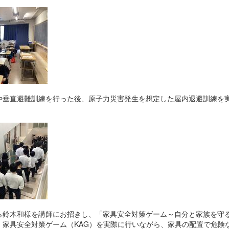
垂直避難訓練を行った後、原子力災害発生を想定した屋内退避訓練を
鈴木和様を講師にお招きし、「家具安全対策ゲーム～自分と家族を守
家具安全対策ゲーム（KAG）を実際に行いながら、家具の配置で危険