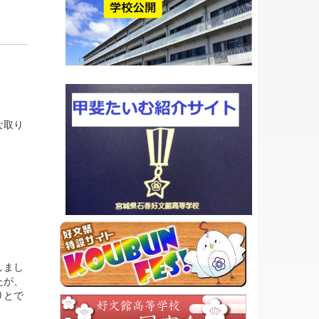
な取り
しまし
たが、
りとで