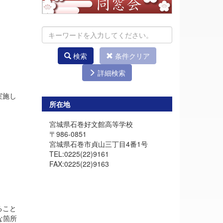
検索
条件クリア
詳細検索
実施し
所在地
宮城県石巻好文館高等学校
〒986-0851
宮城県石巻市貞山三丁目4番1号
TEL:0225(22)9161
FAX:0225(22)9163
ること
な箇所