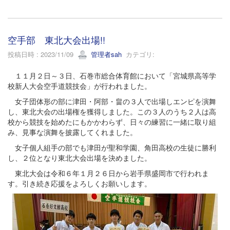
空手部 東北大会出場!!
投稿日時 : 2023/11/09
管理者sah
カテゴリ:
１１月２日～３日、石巻市総合体育館において「宮城県高等学
校新人大会空手道競技会」が行われました。
女子団体形の部に津田・阿部・畠の３人で出場しエンピを演舞
し、東北大会の出場権を獲得しました。この３人のうち２人は高
校から競技を始めたにもかかわらず、日々の練習に一緒に取り組
み、見事な演舞を披露してくれました。
女子個人組手の部でも津田が聖和学園、角田高校の生徒に勝利
し、２位となり東北大会出場を決めました。
東北大会は令和６年１月２６日から岩手県盛岡市で行われま
す。引き続き応援をよろしくお願いします。