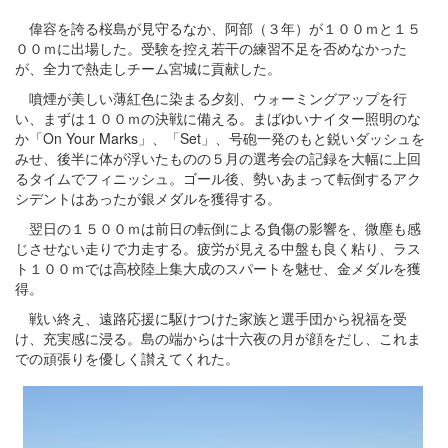
偉容を誇る桜島が見守るなか、阿部（３年）が１００ｍと１５
００ｍに出場した。受験を控え若干の練習不足を否めなかった
が、全力で熱走しチーム宮城に貢献した。
噴煙が美しい薄紅色に染まる夕刻、ウォーミングアップを行
い、まずは１００ｍの決戦に備える。まばゆいナイター照明のな
か「On Your Marks」、「Set」、号砲一発のもと鋭いダッシュを
みせ、後半に体が浮いたものの５月の選考会の記録を大幅に上回
るタイムでフィニッシュ。ゴール後、勢いあまって転倒するアク
シデントはあったが銀メダルを獲得する。
翌日の１５００ｍは前日の転倒による負傷の影響を、微塵も感
じさせない走りで力走する。疲労が見える中盤も良く粘り、ラス
ト１００ｍでは高校陸上集大成のスパートを魅せ、金メダルを獲
得。
戦い終え、遠路応援に駆けつけた家族と選手団から祝福を受
け、充実感に浸る。島の端からは十六夜の月が顔をだし、これま
での頑張りを優しく讃えてくれた。