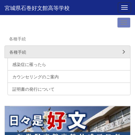
宮城県石巻好文館高等学校
Toggl
各種手続
各種手続
感染症に罹ったら
カウンセリングのご案内
証明書の発行について