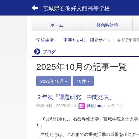
宮城県石巻好文館高等学校
ホーム
緊急時対策
学校生活
「甲斐たいむ」紹介サイト
令和7年度
ブログ
2025年10月の記事一覧
2025年10月
10件
２年次「課題研究 中間発表」
投稿日時 : 2025/10/14
職員1amn
カテゴリ:
10月8日(水)に、石巻専修大学、宮城学院女子大
た。
生徒たちは、これまでの探究活動の成果をポスター