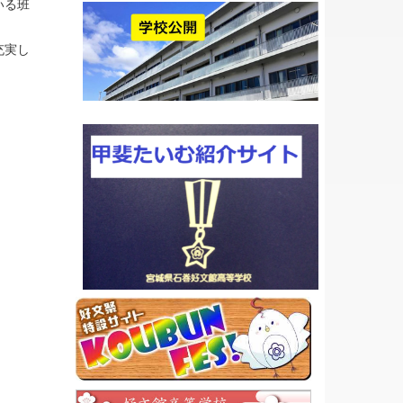
いる班
充実し