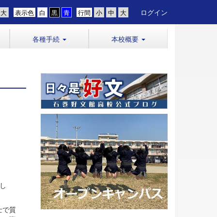
ログイン
表示色
行間
各種手続
本校概要
し
士で質