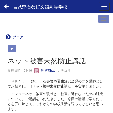
宮城県石巻好文館高等学校
Toggl
ブログ
ネット被害未然防止講話
投稿日時 : 04/16
管理者hay
カテゴリ:
４月１５日（水）、石巻警察署生活安全課の方を講師とし
てお招きし、［ネット被害未然防止講話］を実施しました。
インターネット被害の現状と、被害に遭わないための対策
について、ご講話をいただきました。今回の講話で学んだこ
とを肝に銘じて、これからの学校生活を送ってほしいと思い
ます。