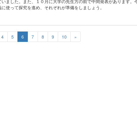
ていました。また、１０月に大学の先生方の前で中間発表があります。
義に使って探究を進め、それぞれが準備をしましょう。
4
5
6
7
8
9
10
»