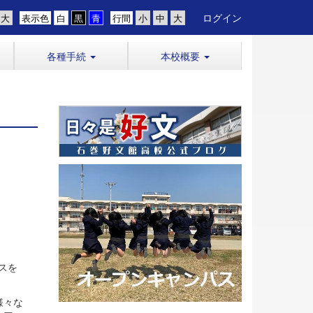
ログイン
表示色
行間
各種手続
本校概要
スを
様々な