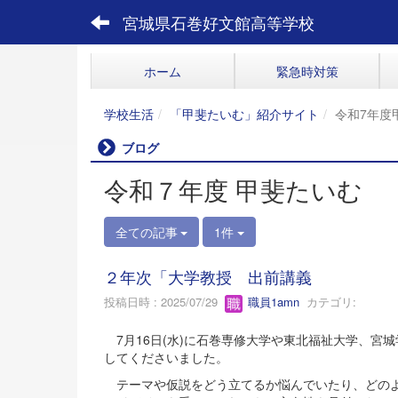
宮城県石巻好文館高等学校
ホーム
緊急時対策
学校生活
「甲斐たいむ」紹介サイト
令和7年度
ブログ
令和７年度 甲斐たいむ
全ての記事
1件
２年次「大学教授 出前講義
投稿日時 : 2025/07/29
職員1amn
カテゴリ:
7月16日(水)に石巻専修大学や東北福祉大学、宮
してくださいました。
テーマや仮説をどう立てるか悩んでいたり、どのよ