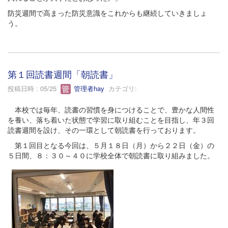
防災週間で高まった防災意識をこれからも継続していきましょ
う。
第１回読書週間「朝読書」
投稿日時 : 05/25
管理者hay
カテゴリ:
本校では毎年、読書の習慣を身につけることで、豊かな人間性
を養い、落ち着いた状態で学習に取り組むことを目指し、年３回
読書週間を設け、その一環として朝読書を行っております。
第１回目となる今回は、５月１８日（月）から２２日（金）の
５日間、８：３０～４０に学校全体で朝読書に取り組みました。