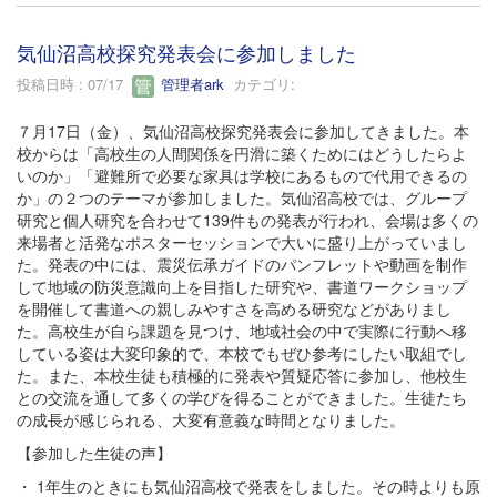
気仙沼高校探究発表会に参加しました
投稿日時 : 07/17
管理者ark
カテゴリ:
７月17日（金）、気仙沼高校探究発表会に参加してきました。本
校からは「高校生の人間関係を円滑に築くためにはどうしたらよ
いのか」「避難所で必要な家具は学校にあるもので代用できるの
か」の２つのテーマが参加しました。気仙沼高校では、グループ
研究と個人研究を合わせて139件もの発表が行われ、会場は多くの
来場者と活発なポスターセッションで大いに盛り上がっていまし
た。発表の中には、震災伝承ガイドのパンフレットや動画を制作
して地域の防災意識向上を目指した研究や、書道ワークショップ
を開催して書道への親しみやすさを高める研究などがありまし
た。高校生が自ら課題を見つけ、地域社会の中で実際に行動へ移
している姿は大変印象的で、本校でもぜひ参考にしたい取組でし
た。また、本校生徒も積極的に発表や質疑応答に参加し、他校生
との交流を通して多くの学びを得ることができました。生徒たち
の成長が感じられる、大変有意義な時間となりました。
【参加した生徒の声】
・ 1年生のときにも気仙沼高校で発表をしました。その時よりも原