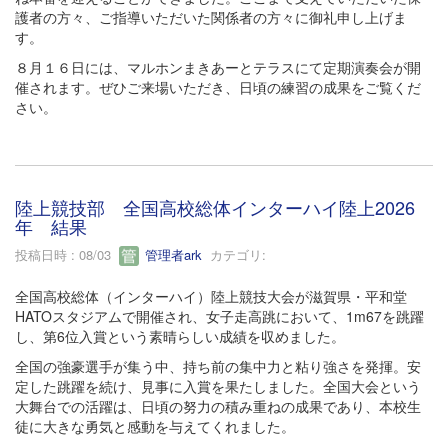
護者の方々、ご指導いただいた関係者の方々に御礼申し上げま
す。
８月１６日には、マルホンまきあーとテラスにて定期演奏会が開
催されます。ぜひご来場いただき、日頃の練習の成果をご覧くだ
さい。
陸上競技部 全国高校総体インターハイ陸上2026
年 結果
投稿日時 : 08/03
管理者ark
カテゴリ:
全国高校総体（インターハイ）陸上競技大会が滋賀県・平和堂
HATOスタジアムで開催され、女子走高跳において、1m67を跳躍
し、第6位入賞という素晴らしい成績を収めました。
全国の強豪選手が集う中、持ち前の集中力と粘り強さを発揮。安
定した跳躍を続け、見事に入賞を果たしました。全国大会という
大舞台での活躍は、日頃の努力の積み重ねの成果であり、本校生
徒に大きな勇気と感動を与えてくれました。