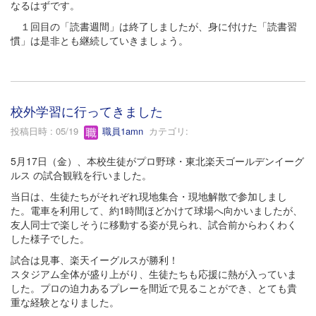
なるはずです。
１回目の「読書週間」は終了しましたが、身に付けた「読書習
慣」は是非とも継続していきましょう。
校外学習に行ってきました
投稿日時 : 05/19
職員1amn
カテゴリ:
5月17日（金）、本校生徒がプロ野球・東北楽天ゴールデンイーグ
ルス の試合観戦を行いました。
当日は、生徒たちがそれぞれ現地集合・現地解散で参加しまし
た。電車を利用して、約1時間ほどかけて球場へ向かいましたが、
友人同士で楽しそうに移動する姿が見られ、試合前からわくわく
した様子でした。
試合は見事、楽天イーグルスが勝利！
スタジアム全体が盛り上がり、生徒たちも応援に熱が入っていま
した。プロの迫力あるプレーを間近で見ることができ、とても貴
重な経験となりました。