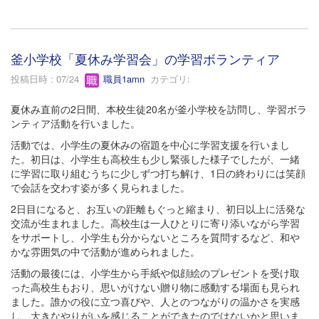
釜小学校「夏休み学習会」の学習ボランティア
投稿日時 : 07/24
職員1amn
カテゴリ:
夏休み直前の2日間、本校生徒20名が釜小学校を訪問し、学習ボラ
ンティア活動を行いました。
活動では、小学生の夏休みの宿題を中心に学習支援を行いまし
た。初日は、小学生も高校生も少し緊張した様子でしたが、一緒
に学習に取り組むうちに少しずつ打ち解け、1日の終わりには笑顔
で会話を交わす姿が多く見られました。
2日目になると、お互いの距離もぐっと縮まり、初日以上に活発な
交流が生まれました。高校生は一人ひとりに寄り添いながら学習
をサポートし、小学生も分からないところを質問するなど、和や
かな雰囲気の中で活動が進められました。
活動の最後には、小学生から手紙や似顔絵のプレゼントを受け取
った高校生もおり、思いがけない贈り物に感動する場面も見られ
ました。誰かの役に立つ喜びや、人とのつながりの温かさを実感
し、大きなやりがいを感じることができたのではないかと思いま