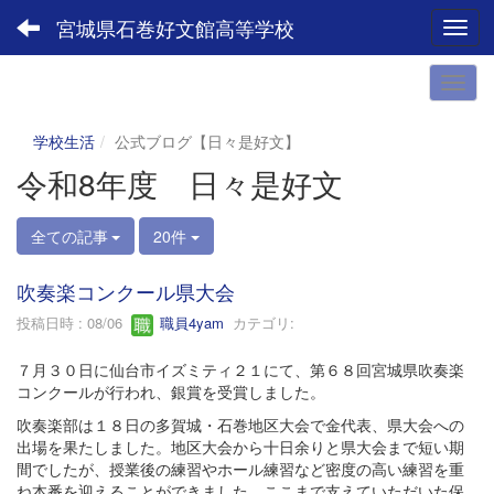
宮城県石巻好文館高等学校
Toggl
学校生活
公式ブログ【日々是好文】
令和8年度 日々是好文
全ての記事
20件
吹奏楽コンクール県大会
投稿日時 : 08/06
職員4yam
カテゴリ:
７月３０日に仙台市イズミティ２１にて、第６８回宮城県吹奏楽
コンクールが行われ、銀賞を受賞しました。
吹奏楽部は１８日の多賀城・石巻地区大会で金代表、県大会への
出場を果たしました。地区大会から十日余りと県大会まで短い期
間でしたが、授業後の練習やホール練習など密度の高い練習を重
ね本番を迎えることができました。ここまで支えていただいた保