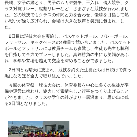
長縄、女子の綱とり、男子のムカデ競争、玉入れ、借人競争、ク
ラス対抗リレー、縦割リレーなど、さまざまな競技が行われまし
た。どの競技でもクラスの仲間と力を合わせ、優勝を目指して熱
い戦いが繰り広げられ、会場は大きな歓声と笑顔に包まれまし
た。
2日目は球技大会を実施し、バスケットボール、バレーボール、
フットサル、キックベースの4種目で競い合いました。バスケット
ボールとフットサルには教員チームも参戦し、生徒も先生も勝利
を目指して全力でプレーしました。真剣勝負の中にも笑顔があふ
れ、学年や立場を越えて交流を深めることができました。
2日間とも晴天に恵まれ、競技を終えた生徒たちは日焼けで真っ
黒になるほど全力で取り組んでいました。
今回の体育祭・球技大会は、体育委員を中心に多くの生徒が準
備や運営に携わり、協力して素晴らしい行事をつくり上げること
ができました。クラスや学年の絆がより一層深まり、思い出に残
る2日間となりました。