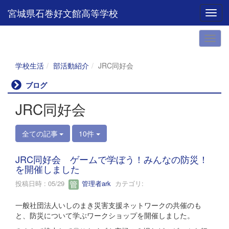
宮城県石巻好文館高等学校
Toggl
学校生活
部活動紹介
JRC同好会
ブログ
JRC同好会
全ての記事
10件
JRC同好会 ゲームで学ぼう！みんなの防災！
を開催しました
投稿日時 : 05/29
管理者ark
カテゴリ:
一般社団法人いしのまき災害支援ネットワークの共催のも
と、防災について学ぶワークショップを開催しました。