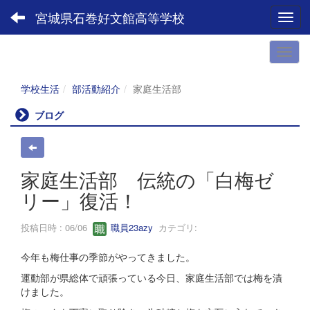
宮城県石巻好文館高等学校
Toggl
学校生活
部活動紹介
家庭生活部
ブログ
家庭生活部 伝統の「白梅ゼ
リー」復活！
投稿日時 : 06/06
職員23azy
カテゴリ:
今年も梅仕事の季節がやってきました。
運動部が県総体で頑張っている今日、家庭生活部では梅を漬
けました。