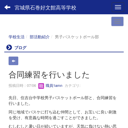
宮城県石巻好文館高等学校
Toggl
学校生活
部活動紹介
男子バスケットボール部
ブログ
合同練習を行いました
投稿日時 : 07/06
職員1amn
カテゴリ:
先日、住吉台中学校男子バスケットボール部と、合同練習を
行いました。
同じ地域でバスケに打ち込む仲間として、お互いに良い刺激
を受け、有意義な時間を過ごすことができました。
むしむしと暑い日が続いていますが、天気に負けない熱い思