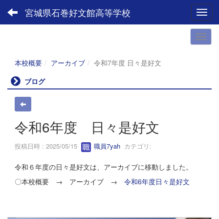
宮城県石巻好文館高等学校
Toggl
本校概要
アーカイブ
令和7年度 日々是好文
ブログ
令和6年度 日々是好文
投稿日時 : 2025/05/15
職員7yah
カテゴリ:
令和６年度の日々是好文は、アーカイブに移動しました。
〇本校概要 → アーカイブ →
令和6年度日々是好文