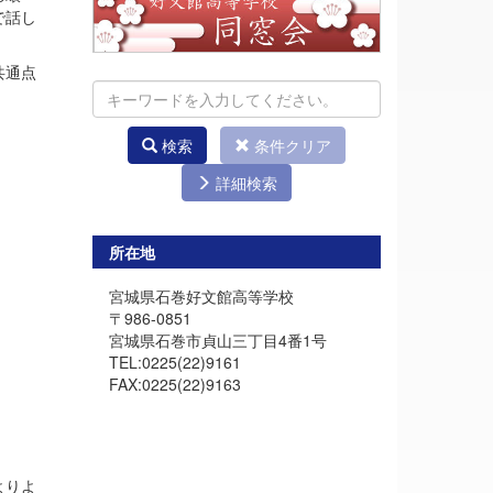
で話し
共通点
検索
条件クリア
詳細検索
所在地
宮城県石巻好文館高等学校
〒986-0851
宮城県石巻市貞山三丁目4番1号
TEL:0225(22)9161
FAX:0225(22)9163
よりよ