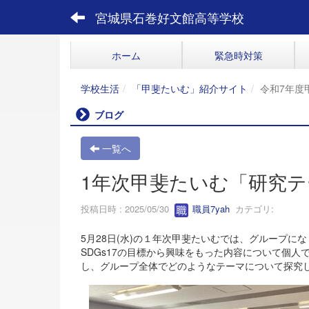
宮城県石巻好文館高等学校
ホーム
緊急時対策
学校生活
「甲斐たいむ」紹介サイト
令和7年度
ブログ
一覧へ
1年次甲斐たいむ「研究
投稿日時 : 2025/05/30
職員7yah
カテゴリ:
5月28日(水)の１年次甲斐たいむでは、グループに
SDGs17の目標から興味をもった内容について個
し、グループ全体でどのようなテーマについて探究