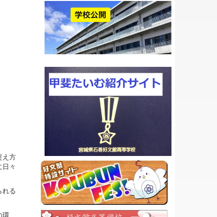
捉え方
に日々
られる
の環