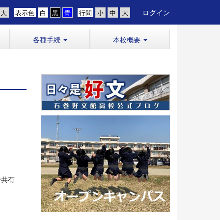
ログイン
表示色
行間
各種手続
本校概要
で共有