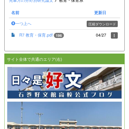
先輩方の分野別研究論文
>
教育・保育系
名前
更新日
一つ上へ
圧縮ダウンロード
R7 教育・保育.pdf
04/27
196
サイト全体で共通のエリア(右)