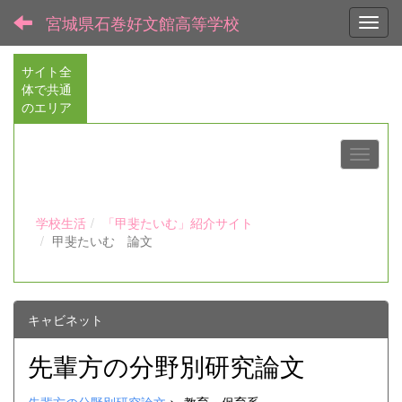
宮城県石巻好文館高等学校
Toggl
サイト全
体で共通
のエリア
学校生活
「甲斐たいむ」紹介サイト
甲斐たいむ 論文
キャビネット
先輩方の分野別研究論文